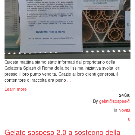
Questa mattina siamo state informati dal proprietario della
Gelateria Splash di Roma della bellissima iniziativa svolta ieri
presso il loro punto vendita. Grazie ai loro clienti generosi, il
contenitore di raccolta era pieno
...
Learn more
24
Giu
By
gelat@sospes@
In
Novità
0
Gelato sospeso 2.0 a sostegno della