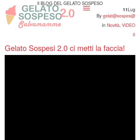
Il BLOG DEL GELATO SOSPESO
Toggle
11
Lug
navigation
By
gelat@sospes@
In
Novità
,
VIDEO
0
Gelato Sospesi 2.0 ci metti la faccia!