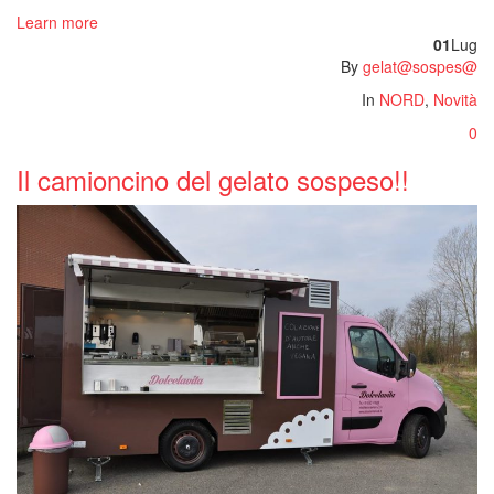
Learn more
01
Lug
By
gelat@sospes@
In
NORD
,
Novità
0
Il camioncino del gelato sospeso!!