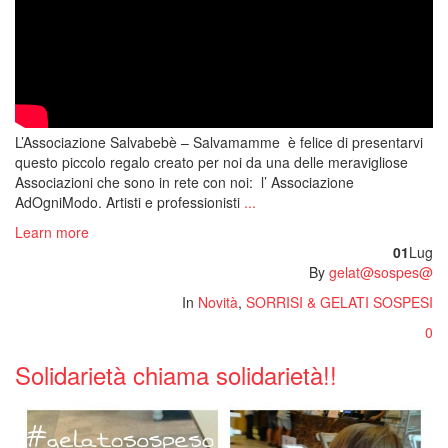
L’Associazione Salvabebè – Salvamamme è felice di presentarvi
questo piccolo regalo creato per noi da una delle meravigliose
Associazioni che sono in rete con noi: l’ Associazione
AdOgniModo. Artisti e professionisti
...
Learn more
01
Lug
By
gelat@sospes@
In
Novità
,
SORRISI & GELATI SOSPESI
0
Solidarietà chiama solidarietà!!