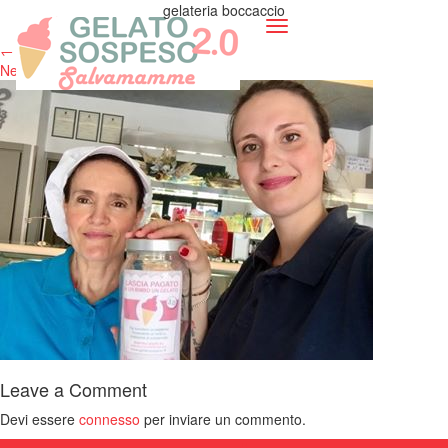
gelateria boccaccio
Toggle
Published
7 Agosto 2017
at
373 × 280
in
Services
navigation
←
Previous
Next
→
Leave a Comment
Devi essere
connesso
per inviare un commento.