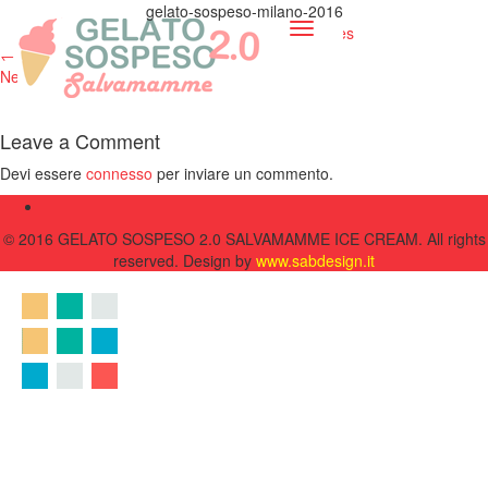
gelato-sospeso-milano-2016
Toggle
Published
10 Giugno 2016
at
795 × 795
in
Services
navigation
←
Previous
Next
→
Leave a Comment
Devi essere
connesso
per inviare un commento.
© 2016 GELATO SOSPESO 2.0 SALVAMAMME ICE CREAM. All rights
reserved. Design by
www.sabdesign.it