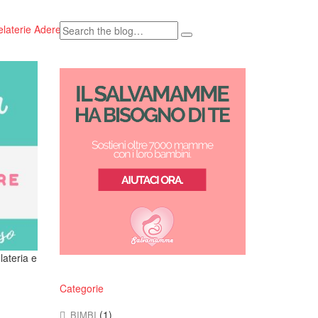
laterie Aderenti
Contatti
News
lateria e
Categorie
(1)
BIMBI