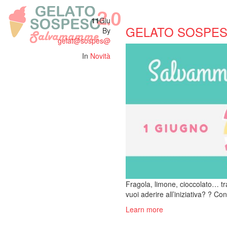
11
Giu
GELATO SOSPE
By
gelat@sospes@
In
Novità
Fragola, limone, cioccolato… t
vuoi aderire all’iniziativa? ? C
Learn more