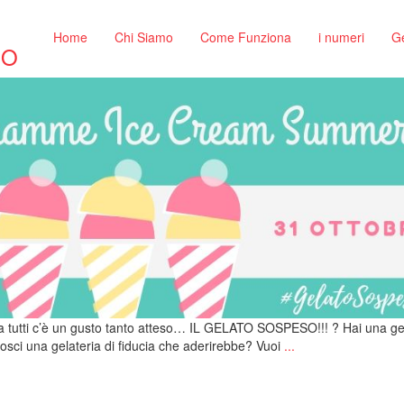
Tagged: estate2019
Home
Chi Siamo
Come Funziona
i numeri
Ge
SO
ra tutti c’è un gusto tanto atteso… IL GELATO SOSPESO!!! ? Hai una ge
onosci una gelateria di fiducia che aderirebbe? Vuoi
...